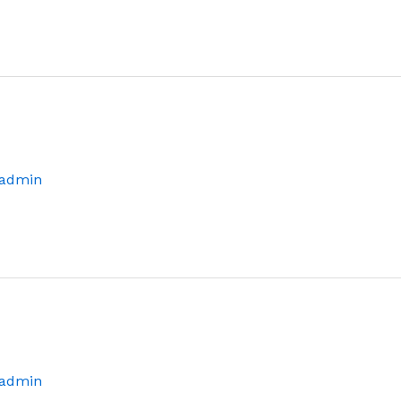
admin
admin