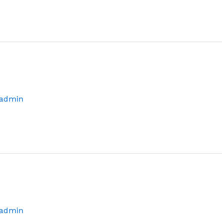
admin
admin