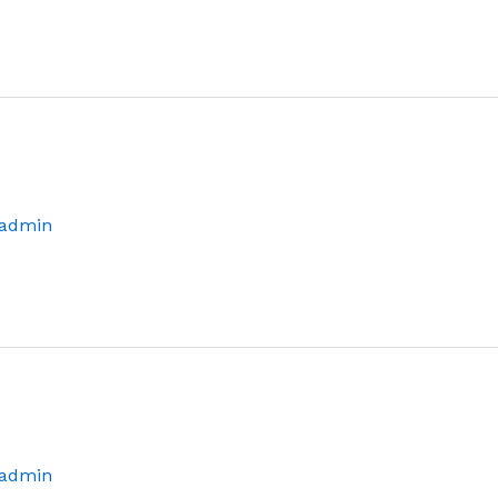
admin
admin