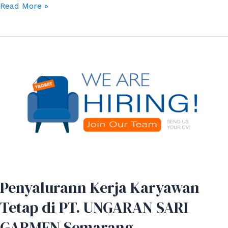
Read More »
Penyalurann
Kerja
Karyawan
Tetap
di
PT.
UNGARAN
SARI
GARMEN
Semarang
Penyalurann Kerja Karyawan
Tetap di PT. UNGARAN SARI
GARMEN Semarang