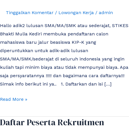
Bhakti
Tinggalkan Komentar
/
Lowongan Kerja
/
admin
Mulia
Hallo adik2 lulusan SMA/MA/SMK atau sederajat, STIKES
Bhakti Mulia Kediri membuka pendaftaran calon
mahasiswa baru jalur beasiswa KIP-K yang
diperuntukkan untuk adik-adik lulusan
SMA/MA/SMK/sederajat di seluruh indonesia yang ingin
kuliah tapi minim biaya atau tidak mempunyai biaya. Apa
saja persyaratannya !!!!! dan bagaimana cara daftarnya!!!
Simak info berikut ini ya.. 1. Daftarkan dan isi […]
Read More »
Daftar Peserta Rekruitmen
Daftar
Peserta