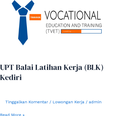
Balai
Latihan
Kerja
(BLK)
Kediri
UPT Balai Latihan Kerja (BLK)
Kediri
Tinggalkan Komentar
/
Lowongan Kerja
/
admin
Read More »