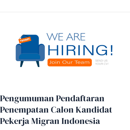
Pengumuman
Pendaftaran
Penempatan
Calon
Kandidat
Pekerja
Migran
Indonesia
Pengumuman Pendaftaran
Penempatan Calon Kandidat
Pekerja Migran Indonesia