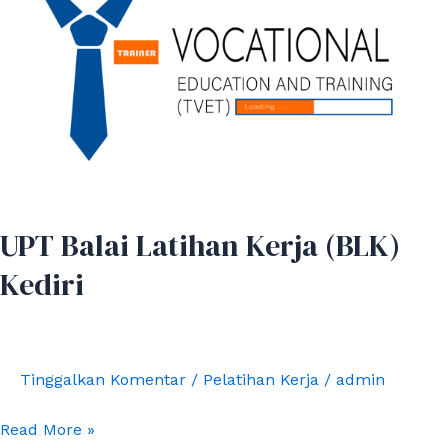
Latihan
Kerja
(BLK)
Kediri
UPT Balai Latihan Kerja (BLK)
Kediri
Tinggalkan Komentar
/
Pelatihan Kerja
/
admin
Read More »