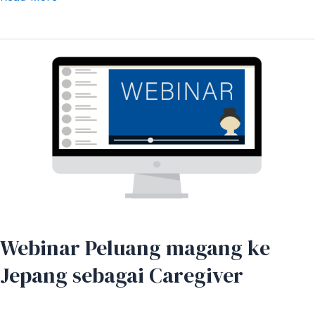
Webinar
Peluang
magang
ke
Jepang
sebagai
Caregiver
Webinar Peluang magang ke
Jepang sebagai Caregiver