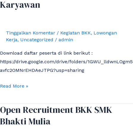
Karyawan
Rekruitmen
Karyawan
Tinggalkan Komentar
/
Kegiatan BKK
,
Lowongan
Kerja
,
Uncategorized
/
admin
Download daftar peserta di link berikut :
https://drive.google.com/drive/folders/1GWU_lldwnLOgm5
avfc2OMNrEHDAeJTPG?usp=sharing
Read More »
Open Recruitment BKK SMK
Open
Recruitment
Bhakti Mulia
BKK