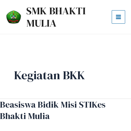
Lewati
Post
Mai
SMK BHAKTI
ke
pagination
Men
MULIA
konten
Kegiatan BKK
Beasiswa Bidik Misi STIKes
Beasiswa
Bidik
Bhakti Mulia
Misi
STIKes