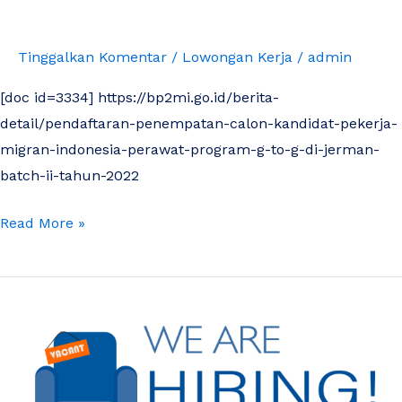
Tinggalkan Komentar
/
Lowongan Kerja
/
admin
[doc id=3334] https://bp2mi.go.id/berita-
detail/pendaftaran-penempatan-calon-kandidat-pekerja-
migran-indonesia-perawat-program-g-to-g-di-jerman-
batch-ii-tahun-2022
Read More »
Lowongan
BUMN