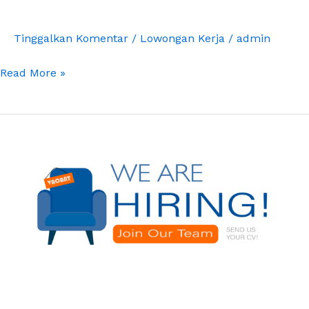
SMK
Bhakti
Tinggalkan Komentar
/
Lowongan Kerja
/
admin
Mulia
Read More »
Penyaluran
Kerja
Menjadi
Karyawan
Care
Giver
PT.
Insan
Medika