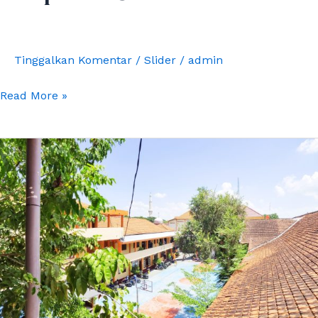
Tinggalkan Komentar
/
Slider
/
admin
Read More »
Gedung
SMK
Bhakti
Mulia