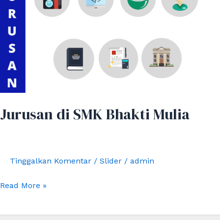
SMK
Bhakti
Mulia
Jurusan di SMK Bhakti Mulia
Tinggalkan Komentar
/
Slider
/
admin
Read More »