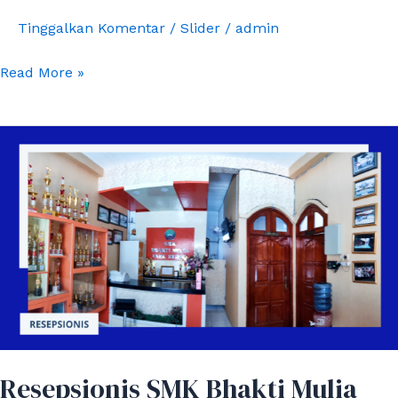
Tinggalkan Komentar
/
Slider
/
admin
Read More »
Resepsionis
SMK
Bhakti
Mulia
Resepsionis SMK Bhakti Mulia