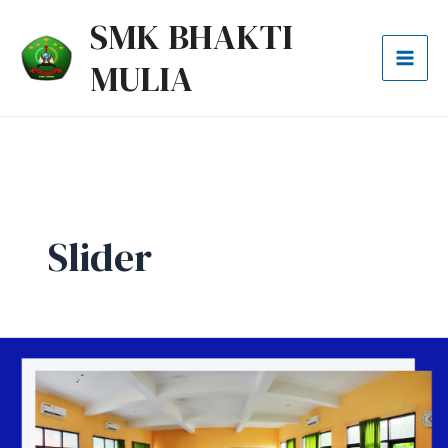
Lewati
Mai
SMK BHAKTI
ke
Men
MULIA
konten
Slider
Laboratorium
Farmasi