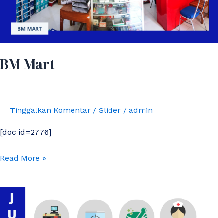
BM Mart
Tinggalkan Komentar
/
Slider
/
admin
[doc id=2776]
Read More »
Jurusan
di