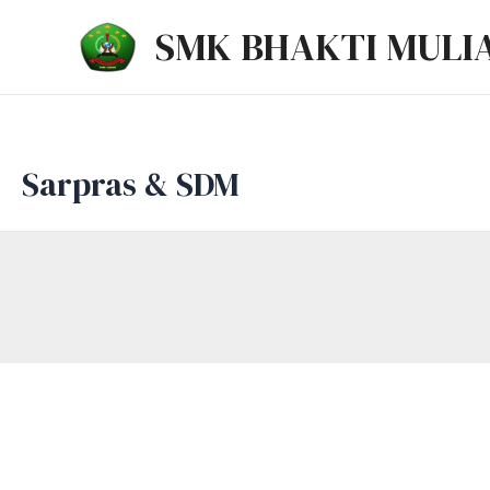
Lewati
SMK BHAKTI MULI
ke
konten
Sarpras & SDM