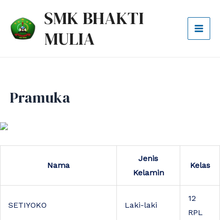
Lewati
Mai
SMK BHAKTI
ke
Men
MULIA
konten
Pramuka
Jenis
Nama
Kelas
Kelamin
12
SETIYOKO
Laki-laki
RPL