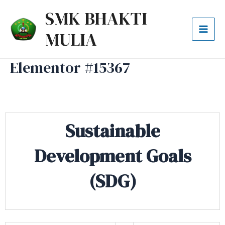
Lewati
Mai
SMK BHAKTI
ke
Men
MULIA
konten
Elementor #15367
Sustainable
Development Goals
(SDG)