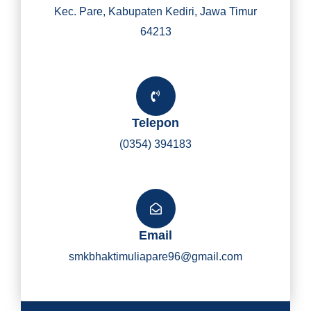
Kec. Pare, Kabupaten Kediri, Jawa Timur
64213
Telepon
(0354) 394183
Email
smkbhaktimuliapare96@gmail.com
Y
I