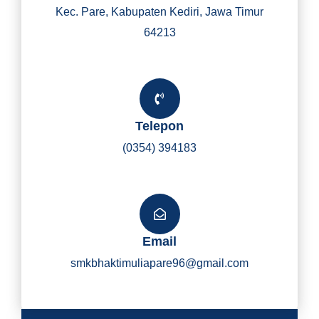
Kec. Pare, Kabupaten Kediri, Jawa Timur
64213
Telepon
(0354) 394183
Email
smkbhaktimuliapare96@gmail.com
Y
I