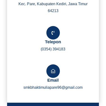
Kec. Pare, Kabupaten Kediri, Jawa Timur
64213
Telepon
(0354) 394183
Email
smkbhaktimuliapare96@gmail.com
Y
I