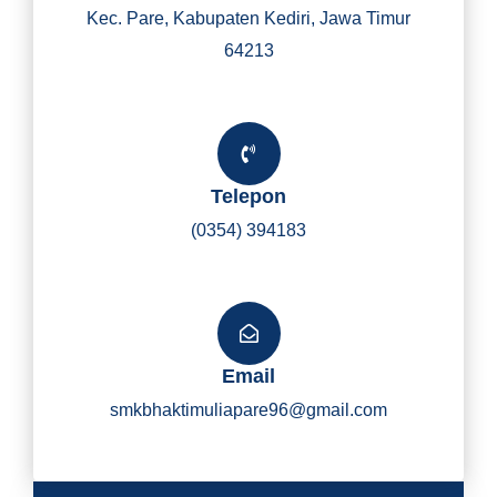
Kec. Pare, Kabupaten Kediri, Jawa Timur
64213
Telepon
(0354) 394183
Email
smkbhaktimuliapare96@gmail.com
Y
I