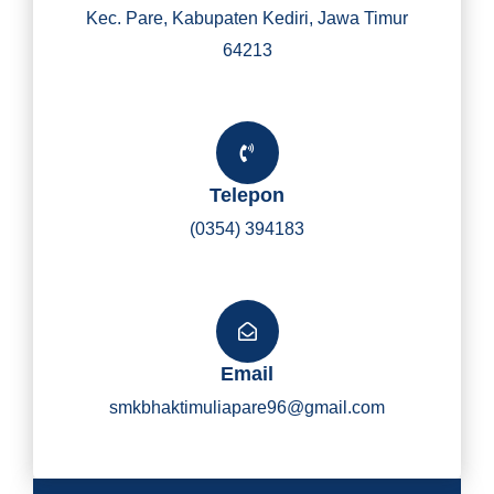
Kec. Pare, Kabupaten Kediri, Jawa Timur
64213
Telepon
(0354) 394183
Email
smkbhaktimuliapare96@gmail.com
Y
I