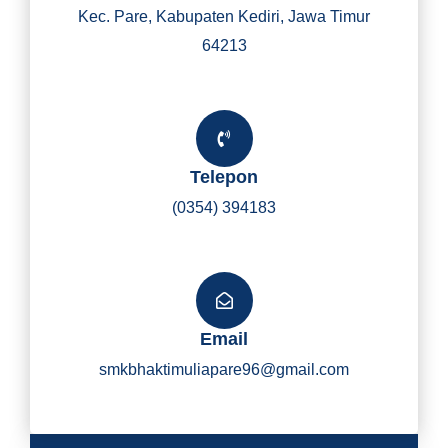
Kec. Pare, Kabupaten Kediri, Jawa Timur
64213
Telepon
(0354) 394183
Email
smkbhaktimuliapare96@gmail.com
Y
I