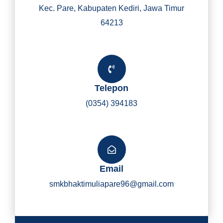
Kec. Pare, Kabupaten Kediri, Jawa Timur
64213
Telepon
(0354) 394183
Email
smkbhaktimuliapare96@gmail.com
Y
I