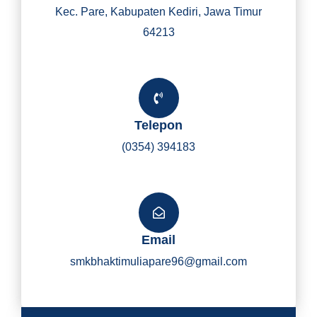
Kec. Pare, Kabupaten Kediri, Jawa Timur
64213
Telepon
(0354) 394183
Email
smkbhaktimuliapare96@gmail.com
Y
I