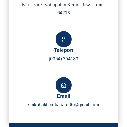
Kec. Pare, Kabupaten Kediri, Jawa Timur
64213
Telepon
(0354) 394183
Email
smkbhaktimuliapare96@gmail.com
Y
I