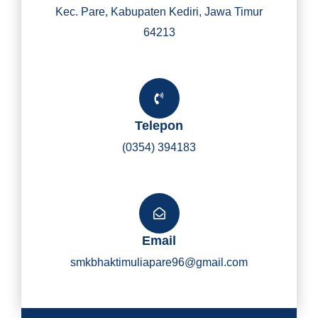
Kec. Pare, Kabupaten Kediri, Jawa Timur
64213
Telepon
(0354) 394183
Email
smkbhaktimuliapare96@gmail.com
Y
I