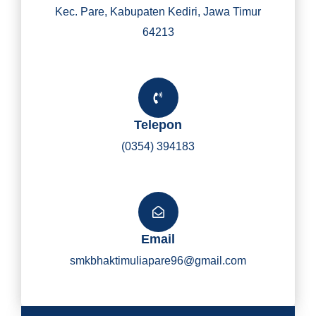
Kec. Pare, Kabupaten Kediri, Jawa Timur
64213
Telepon
(0354) 394183
Email
smkbhaktimuliapare96@gmail.com
Y
I