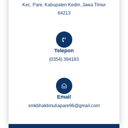
Kec. Pare, Kabupaten Kediri, Jawa Timur
64213
Telepon
(0354) 394183
Email
smkbhaktimuliapare96@gmail.com
Y
I