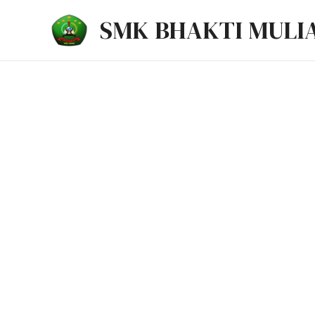
Lewati
SMK BHAKTI MULI
ke
konten
SELAMAT DATANG 