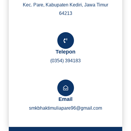
Kec. Pare, Kabupaten Kediri, Jawa Timur
64213
Telepon
(0354) 394183
Email
smkbhaktimuliapare96@gmail.com
Y
I