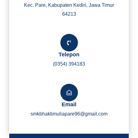
Kec. Pare, Kabupaten Kediri, Jawa Timur
64213
Telepon
(0354) 394183
Email
smkbhaktimuliapare96@gmail.com
Y
I