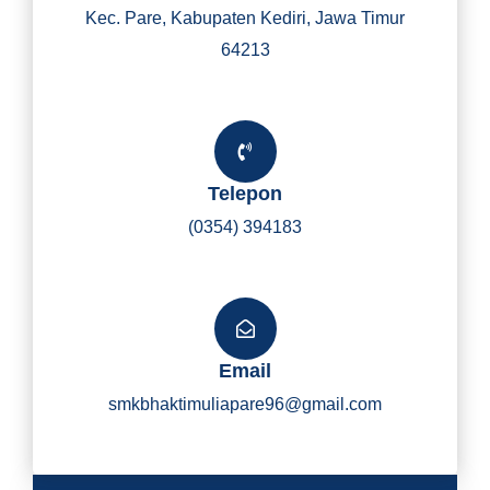
Kec. Pare, Kabupaten Kediri, Jawa Timur
64213
Telepon
(0354) 394183
Email
smkbhaktimuliapare96@gmail.com
Y
I