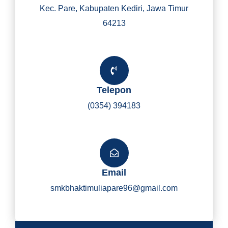
Kec. Pare, Kabupaten Kediri, Jawa Timur
64213
Telepon
(0354) 394183
Email
smkbhaktimuliapare96@gmail.com
Y
I