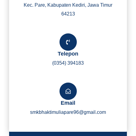
Kec. Pare, Kabupaten Kediri, Jawa Timur
64213
Telepon
(0354) 394183
Email
smkbhaktimuliapare96@gmail.com
Y
I