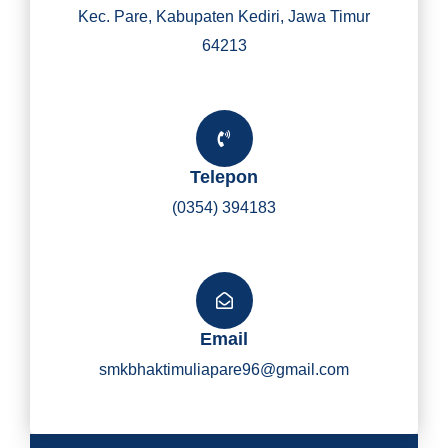
Kec. Pare, Kabupaten Kediri, Jawa Timur
64213
Telepon
(0354) 394183
Email
smkbhaktimuliapare96@gmail.com
Y
I