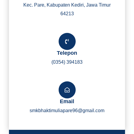
Kec. Pare, Kabupaten Kediri, Jawa Timur
64213
Telepon
(0354) 394183
Email
smkbhaktimuliapare96@gmail.com
Y
I