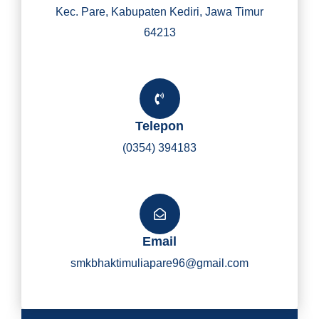
Kec. Pare, Kabupaten Kediri, Jawa Timur
64213
Telepon
(0354) 394183
Email
smkbhaktimuliapare96@gmail.com
Y
I