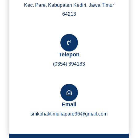
Kec. Pare, Kabupaten Kediri, Jawa Timur
64213
Telepon
(0354) 394183
Email
smkbhaktimuliapare96@gmail.com
Y
I