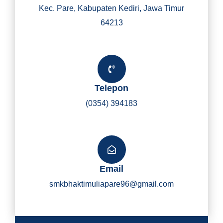
Kec. Pare, Kabupaten Kediri, Jawa Timur
64213
Telepon
(0354) 394183
Email
smkbhaktimuliapare96@gmail.com
Y
I