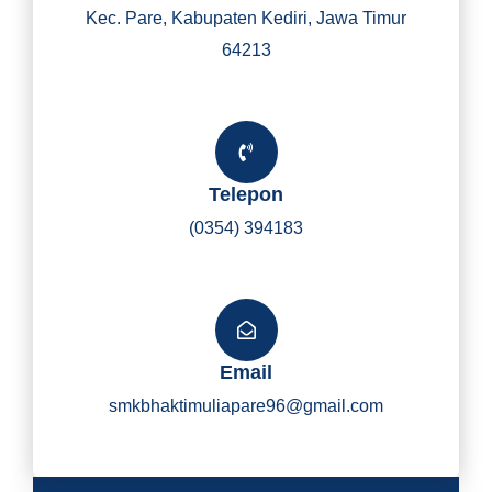
Kec. Pare, Kabupaten Kediri, Jawa Timur
64213
Telepon
(0354) 394183
Email
smkbhaktimuliapare96@gmail.com
Y
I