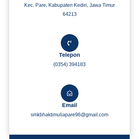
Kec. Pare, Kabupaten Kediri, Jawa Timur
64213
Telepon
(0354) 394183
Email
smkbhaktimuliapare96@gmail.com
Y
I