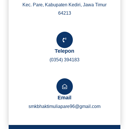
Kec. Pare, Kabupaten Kediri, Jawa Timur
64213
Telepon
(0354) 394183
Email
smkbhaktimuliapare96@gmail.com
Y
I