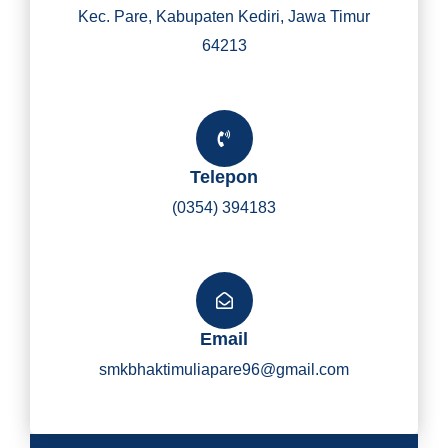
Kec. Pare, Kabupaten Kediri, Jawa Timur
64213
Telepon
(0354) 394183
Email
smkbhaktimuliapare96@gmail.com
Y
I