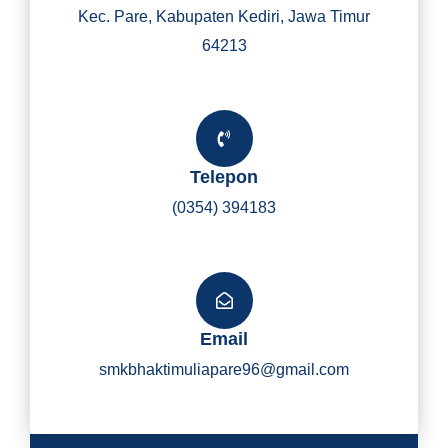
Kec. Pare, Kabupaten Kediri, Jawa Timur
64213
Telepon
(0354) 394183
Email
smkbhaktimuliapare96@gmail.com
Y
I