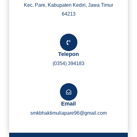
Kec. Pare, Kabupaten Kediri, Jawa Timur
64213
Telepon
(0354) 394183
Email
smkbhaktimuliapare96@gmail.com
Y
I