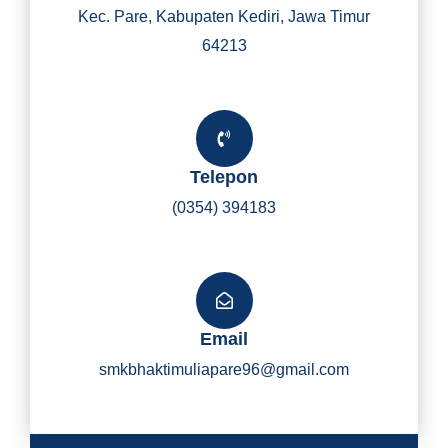
Kec. Pare, Kabupaten Kediri, Jawa Timur
64213
Telepon
(0354) 394183
Email
smkbhaktimuliapare96@gmail.com
Y
I