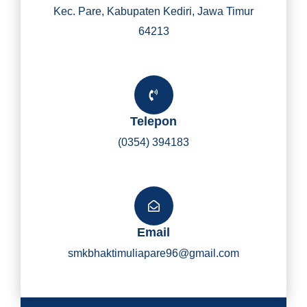
Kec. Pare, Kabupaten Kediri, Jawa Timur
64213
Telepon
(0354) 394183
Email
smkbhaktimuliapare96@gmail.com
Y
I