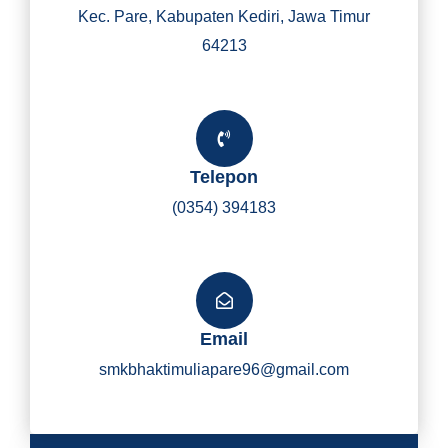
Kec. Pare, Kabupaten Kediri, Jawa Timur
64213
Telepon
(0354) 394183
Email
smkbhaktimuliapare96@gmail.com
Y
I