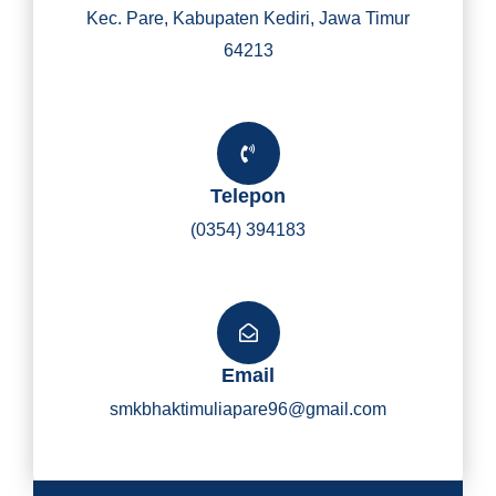
Kec. Pare, Kabupaten Kediri, Jawa Timur
64213
Telepon
(0354) 394183
Email
smkbhaktimuliapare96@gmail.com
Y
I