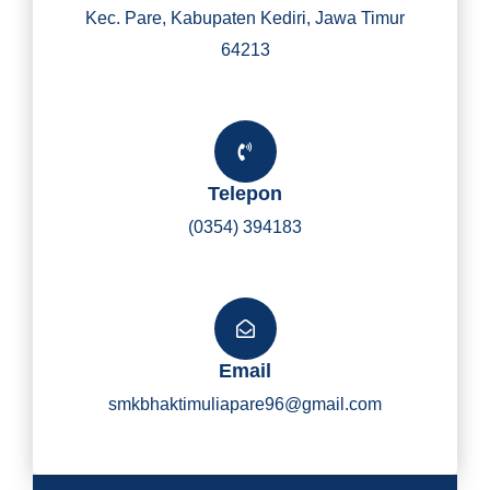
Kec. Pare, Kabupaten Kediri, Jawa Timur
64213
Telepon
(0354) 394183
Email
smkbhaktimuliapare96@gmail.com
Y
I