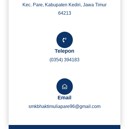
Kec. Pare, Kabupaten Kediri, Jawa Timur
64213
Telepon
(0354) 394183
Email
smkbhaktimuliapare96@gmail.com
Y
I