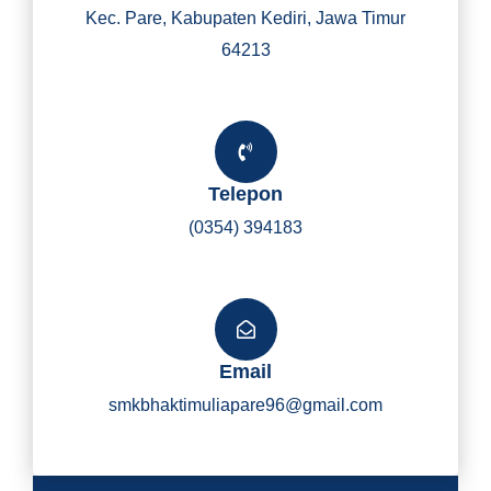
Kec. Pare, Kabupaten Kediri, Jawa Timur
64213
Telepon
(0354) 394183
Email
smkbhaktimuliapare96@gmail.com
Y
I