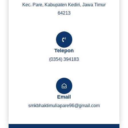
Kec. Pare, Kabupaten Kediri, Jawa Timur
64213
Telepon
(0354) 394183
Email
smkbhaktimuliapare96@gmail.com
Y
I