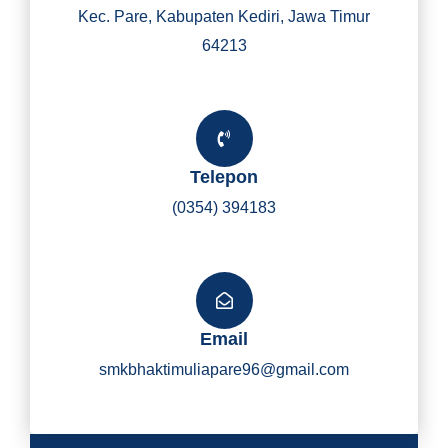
Kec. Pare, Kabupaten Kediri, Jawa Timur
64213
Telepon
(0354) 394183
Email
smkbhaktimuliapare96@gmail.com
Y
I