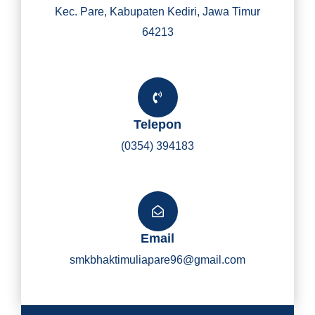
Kec. Pare, Kabupaten Kediri, Jawa Timur
64213
Telepon
(0354) 394183
Email
smkbhaktimuliapare96@gmail.com
Y
I