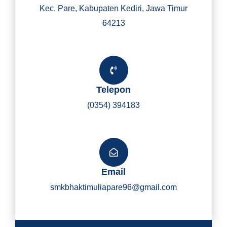
Kec. Pare, Kabupaten Kediri, Jawa Timur
64213
Telepon
(0354) 394183
Email
smkbhaktimuliapare96@gmail.com
Y
I