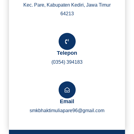
Kec. Pare, Kabupaten Kediri, Jawa Timur
64213
Telepon
(0354) 394183
Email
smkbhaktimuliapare96@gmail.com
Y
I