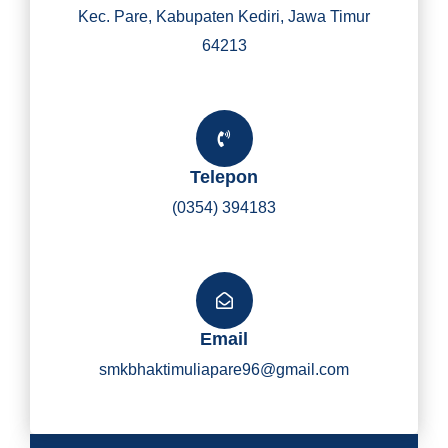
Kec. Pare, Kabupaten Kediri, Jawa Timur
64213
Telepon
(0354) 394183
Email
smkbhaktimuliapare96@gmail.com
Y
I