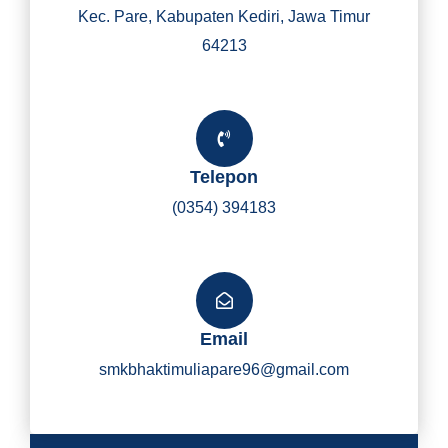
Kec. Pare, Kabupaten Kediri, Jawa Timur
64213
Telepon
(0354) 394183
Email
smkbhaktimuliapare96@gmail.com
Y
I