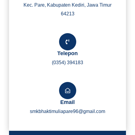
Kec. Pare, Kabupaten Kediri, Jawa Timur
64213
Telepon
(0354) 394183
Email
smkbhaktimuliapare96@gmail.com
Y
I